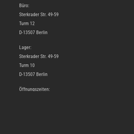
Büro:
Sterkrader Str. 49-59
Turm 12
D-13507 Berlin
Lager:
Sterkrader Str. 49-59
Turm 10
D-13507 Berlin
Öffnungszeiten:
Mo – Fr 10.00 Uhr – 18.00 Uhr
Tel: +49 30 695 355 9 0
Fax: +49 30 695 355 9 99