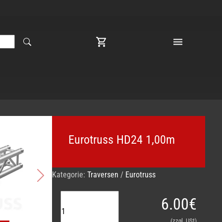
Eurotruss HD24 1,00m
Kategorie:
Traversen
/
Eurotruss
Next
6.00€
(zzgl. USt)