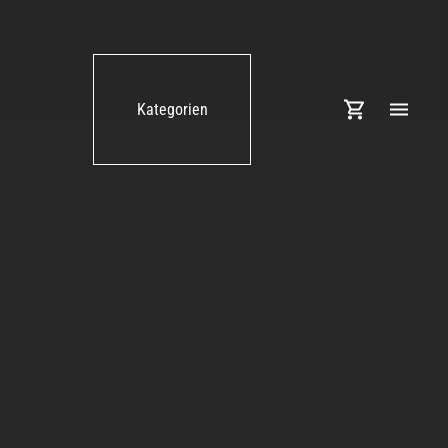
Kategorien
Apple MacBook Pro 14" M3
Max Chip